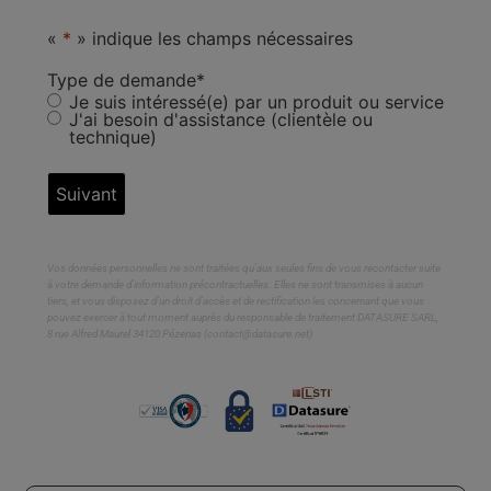
«
*
» indique les champs nécessaires
Type de demande
*
Je suis intéressé(e) par un produit ou service
J'ai besoin d'assistance (clientèle ou
technique)
Vos données personnelles ne sont traitées qu’aux seules fins de vous recontacter suite
à votre demande d’information précontractuelles. Elles ne sont transmises à aucun
tiers, et vous disposez d’un droit d’accès et de rectification les concernant que vous
pouvez exercer à tout moment auprès du responsable de traitement DATASURE SARL,
8 rue Alfred Maurel 34120 Pézenas (contact@datasure.net)