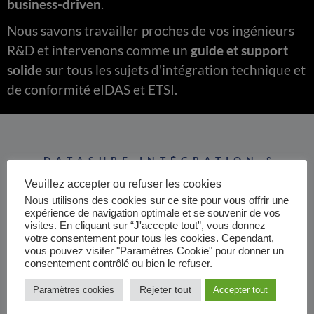
business-driven
.
Nous savons travailler proches de vos ingénieurs
R&D et intervenons comme un
guide et support
solide
sur tous les sujets d'intégration technique et
de conformité eIDAS et ETSI.
DATASURE INTÉGRATION &
CONSULTING
Veuillez accepter ou refuser les cookies
Assister à la maîtrise
Nous utilisons des cookies sur ce site pour vous offrir une
expérience de navigation optimale et se souvenir de vos
d'ouvrage​ (AMOA)
visites. En cliquant sur “J'accepte tout”, vous donnez
votre consentement pour tous les cookies. Cependant,
vous pouvez visiter "Paramètres Cookie" pour donner un
consentement contrôlé ou bien le refuser.
Rejeter tout
Paramètres cookies
Accepter tout