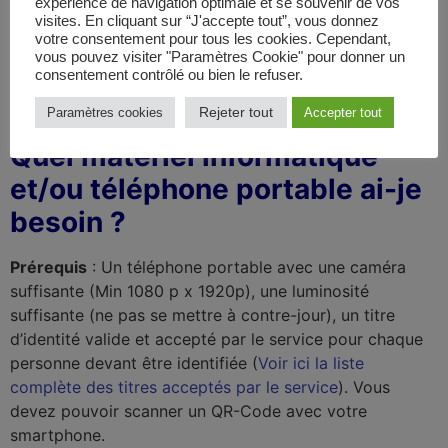
expérience de navigation optimale et se souvenir de vos
ainsi dans votre inscription auprès de l’EPREL ou du
visites. En cliquant sur “J'accepte tout”, vous donnez
votre consentement pour tous les cookies. Cependant,
DPP, notamment en vérifiant le contenu de votre
vous pouvez visiter "Paramètres Cookie" pour donner un
document PDF au regard du numéro « Organization
consentement contrôlé ou bien le refuser.
Identifier » à fournir (que nous vous communiquerons
en cas de mauvaise saisie initiale de votre part).
Rejeter tout
Paramètres cookies
Accepter tout
Quel matériel informatique
et/ou téléphone portable ai-je
besoin ?
Prérequis
: Un téléphone portable avec une caméra
suffisante (Min 1080 p x 1920p), une luminosité
suffisante (ne pas se mettre à contre-jour), un titre
d’identité valide et accepté par le service pour chaque
personne devant être identifiée (
Voir ici la liste
complète des titres acceptés par le service
). Vous
devez pouvoir scanner un QR-Code avec votre
smartphone.