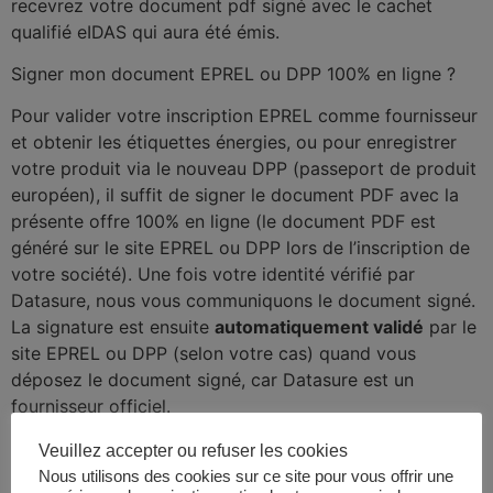
recevrez votre document pdf signé avec le cachet
qualifié eIDAS qui aura été émis.
Signer mon document EPREL ou DPP 100% en ligne ?
Pour valider votre inscription EPREL comme fournisseur
et obtenir les étiquettes énergies, ou pour enregistrer
votre produit via le nouveau DPP (passeport de produit
européen), il suffit de signer le document PDF avec la
présente offre 100% en ligne (le document PDF est
généré sur le site EPREL ou DPP lors de l’inscription de
votre société). Une fois votre identité vérifié par
Datasure, nous vous communiquons le document signé.
La signature est ensuite
automatiquement validé
par le
site EPREL ou DPP (selon votre cas) quand vous
déposez le document signé, car Datasure est un
fournisseur officiel.
En cas d’erreur du document EPREL ou DPP tansmis
Veuillez accepter ou refuser les cookies
initialement, notre support client pourra vous aider à
Nous utilisons des cookies sur ce site pour vous offrir une
resigner le nouveau document. Nous vous assistons