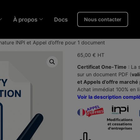
À propos
Docs
Nous contacter
nature INPI et Appel d’offre pour 1 document
65,00
€
HT
Certificat One-Time
: La 
sur un document PDF (
val
et Appels d’offre marché 
Achat immédiat 100% en l
Voir la description compl