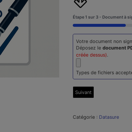
Étape
1
sur
3
- Document à si
33%
Votre document non sig
Déposez le
document PD
créée dessus)
.
Types de fichiers acceptés
Catégorie :
Datasure