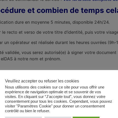
cédure et combien de temps cel
fication dure en moyenne 5 minutes, disponible 24h/24.
le recto et verso de votre titre d’identité, puis votre visa
r un opérateur est réalisée durant les heures ouvrées (9h
té validée, vous serez autorisé(e) à signer votre document a
é eIDAS à notre nom et prénom.
is-je signer ?
Veuillez accepter ou refuser les cookies
Nous utilisons des cookies sur ce site pour vous offrir une
mmande de certificat One-Time. Peu importe le nombre de p
expérience de navigation optimale et se souvenir de vos
visites. En cliquant sur “J'accepte tout”, vous donnez votre
éguliers voir illimités, vous pouvez directement commander
un
consentement pour tous les cookies. Cependant, vous pouvez
visiter "Paramètres Cookie" pour donner un consentement
contrôlé ou bien le refuser.
e et/ou téléphone portable ai-je