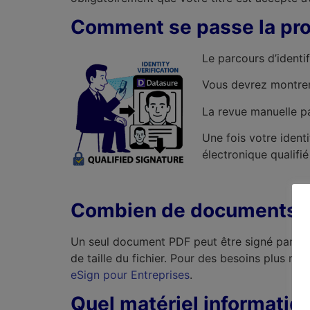
Comment se passe la pro
Le parcours d’identi
Vous devrez montrer 
La revue manuelle pa
Une fois votre identi
électronique qualifi
Combien de documents pu
Un seul document PDF peut être signé par co
de taille du fichier. Pour des besoins plus r
eSign pour Entreprises
.
Quel matériel informatiqu