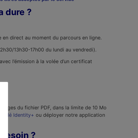
a dure ?
ge en direct au moment du parcours en ligne.
-12h30/13h30-17h00 du lundi au vendredi).
vec l’émission à la volée d’un certificat
ages du fichier PDF, dans la limite de 10 Mo
e clé Identity+
ou déployer notre application
 besoin ?