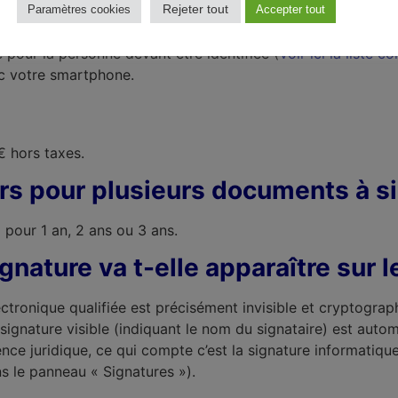
Rejeter tout
Paramètres cookies
Accepter tout
méra suffisante (Min 1080 p x 1920p), une luminosité suffi
ce pour la personne devant être identifiée (
Voir ici la liste 
c votre smartphone.
€ hors taxes.
iers pour plusieurs documents à s
+
pour 1 an, 2 ans ou 3 ans.
signature va t-elle apparaître sur
ctronique qualifiée est précisément invisible et cryptograph
de signature visible (indiquant le nom du signataire) est au
 juridique, ce qui compte c’est la signature informatique d
s le panneau « Signatures »).