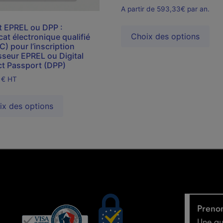
A partir de 593,33€ par an.
 EPREL ou DPP :
Choix des options
cat électronique qualifié
C) pour l’inscription
sseur EPREL ou Digital
t Passport (DPP)
0
€
HT
ix des options
Prenon
Une qu