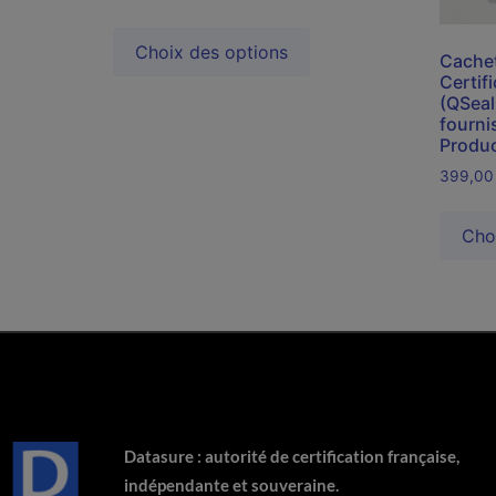
Choix des options
Cachet
Certifi
(QSeal
fourni
Produc
399,0
Cho
Datasure : autorité de certification française,
indépendante et souveraine.