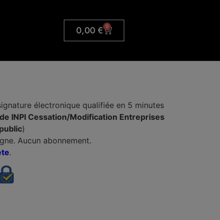
0
0,00
€
signature électronique qualifiée en 5 minutes
ide INPI Cessation/Modification Entreprises
public
)
igne. Aucun abonnement.
ète
.