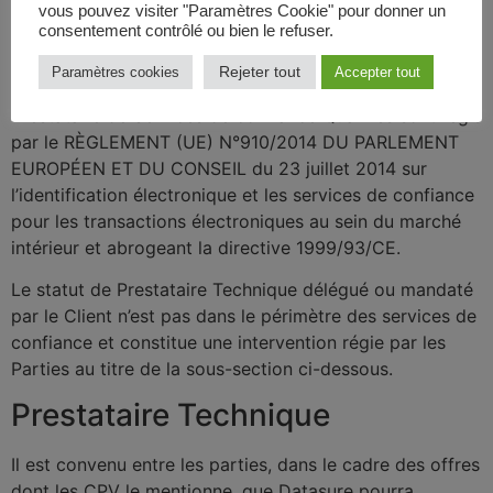
vous pouvez visiter "Paramètres Cookie" pour donner un
Qualifiés, ou Prestataire Technique délégué ou mandaté
consentement contrôlé ou bien le refuser.
par le Client.
Rejeter tout
Paramètres cookies
Accepter tout
Les statuts de Prestataire de Services de confiance et
Prestataire de Services de confiance Qualifiés sont régis
par le RÈGLEMENT (UE) N°910/2014 DU PARLEMENT
EUROPÉEN ET DU CONSEIL du 23 juillet 2014 sur
l’identification électronique et les services de confiance
pour les transactions électroniques au sein du marché
intérieur et abrogeant la directive 1999/93/CE.
Le statut de Prestataire Technique délégué ou mandaté
par le Client n’est pas dans le périmètre des services de
confiance et constitue une intervention régie par les
Parties au titre de la sous-section ci-dessous.
Prestataire Technique
Il est convenu entre les parties, dans le cadre des offres
dont les CPV le mentionne, que Datasure pourra