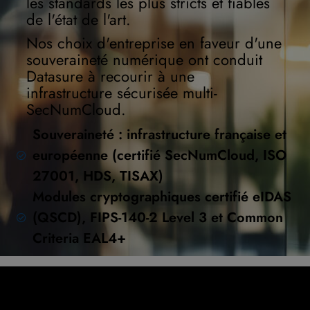
les standards les plus stricts et fiables
de l'état de l'art.
Nos choix d'entreprise en faveur d'une
souveraineté numérique ont conduit
Datasure à recourir à une
infrastructure sécurisée multi-
SecNumCloud.
Souveraineté : infrastructure française et
européenne (certifié SecNumCloud, ISO
27001, HDS, TISAX)
Modules cryptographiques certifié eIDAS
(QSCD), FIPS-140-2 Level 3 et Common
Criteria EAL4+