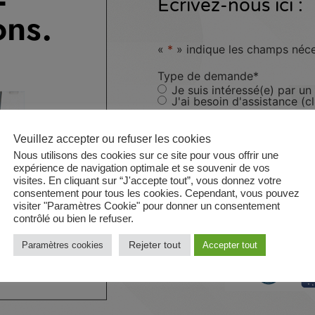
Ecrivez-nous ici :
ons.
«
*
» indique les champs néce
Type de demande
*
Je suis intéressé(e) par un
J'ai besoin d'assistance (c
Veuillez accepter ou refuser les cookies
Nous utilisons des cookies sur ce site pour vous offrir une
expérience de navigation optimale et se souvenir de vos
visites. En cliquant sur “J'accepte tout”, vous donnez votre
Vos données personnelles ne sont traitées qu’aux seul
consentement pour tous les cookies. Cependant, vous pouvez
d’information précontractuelles. Elles ne sont transmis
visiter "Paramètres Cookie" pour donner un consentement
de rectification les concernant que vous pouvez exer
contrôlé ou bien le refuser.
DATASURE SARL, 8 rue Alfred Maurel 34120 Pézenas (
Rejeter tout
Paramètres cookies
Accepter tout