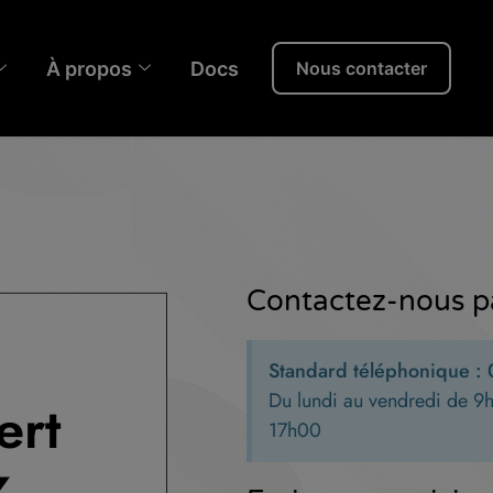
À propos
Docs
Nous contacter
Contactez-nous p
Standard téléphonique :
Du lundi au vendredi de 9
ert
17h00
z