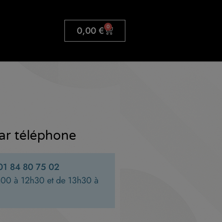
0
0,00
€
ar téléphone
 01 84 80 75 02
h00 à 12h30 et de 13h30 à