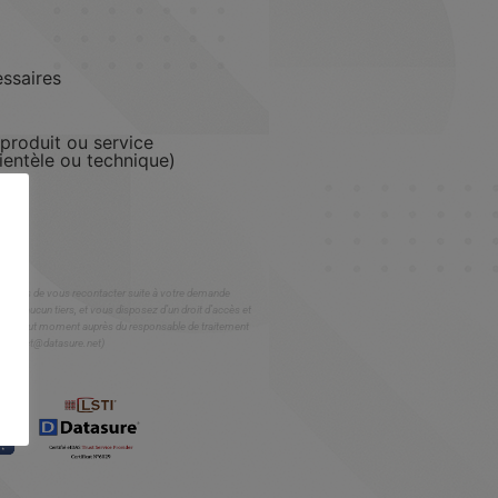
ssaires
 produit ou service
lientèle ou technique)
es fins de vous recontacter suite à votre demande
es à aucun tiers, et vous disposez d’un droit d’accès et
cer à tout moment auprès du responsable de traitement
contact@datasure.net)