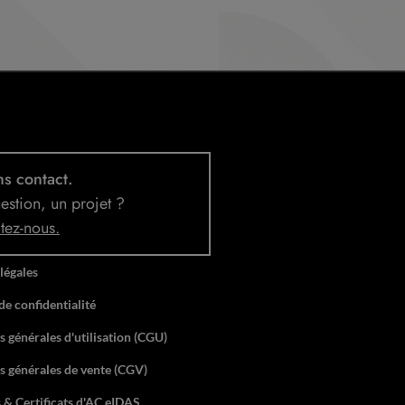
s contact.
estion, un projet ?
tez-nous
.
légales
de confidentialité
 générales d'utilisation (CGU)
s générales de vente (CGV)
 & Certificats d'AC eIDAS